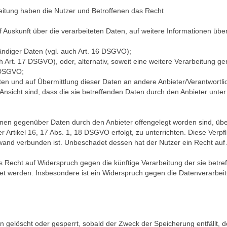
eitung haben die Nutzer und Betroffenen das Recht
f Auskunft über die verarbeiteten Daten, auf weitere Informationen übe
tändiger Daten (vgl. auch Art. 16 DSGVO);
 Art. 17 DSGVO), oder, alternativ, soweit eine weitere Verarbeitung g
 DSGVO;
aten und auf Übermittlung dieser Daten an andere Anbieter/Verantwortli
nsicht sind, dass die sie betreffenden Daten durch den Anbieter unte
 denen gegenüber Daten durch den Anbieter offengelegt worden sind, ü
Artikel 16, 17 Abs. 1, 18 DSGVO erfolgt, zu unterrichten. Diese Verpfl
wand verbunden ist. Unbeschadet dessen hat der Nutzer ein Recht auf
 Recht auf Widerspruch gegen die künftige Verarbeitung der sie betre
itet werden. Insbesondere ist ein Widerspruch gegen die Datenverarb
en gelöscht oder gesperrt, sobald der Zweck der Speicherung entfällt,