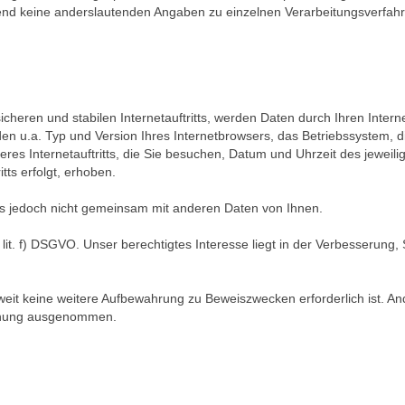
end keine anderslautenden Angaben zu einzelnen Verarbeitungsverfa
heren und stabilen Internetauftritts, werden Daten durch Ihren Inter
den u.a. Typ und Version Ihres Internetbrowsers, das Betriebssystem, d
eres Internetauftritts, die Sie besuchen, Datum und Uhrzeit des jeweili
tts erfolgt, erhoben.
s jedoch nicht gemeinsam mit anderen Daten von Ihnen.
it. f) DSGVO. Unser berechtigtes Interesse liegt in der Verbesserung, St
it keine weitere Aufbewahrung zu Beweiszwecken erforderlich ist. Ande
öschung ausgenommen.