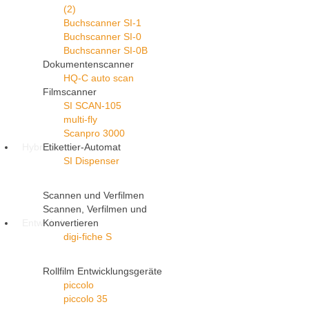
(2)
Buchscanner SI-1
Buchscanner SI-0
Buchscanner SI-0B
Dokumentenscanner
HQ-C auto scan
Filmscanner
SI SCAN-105
multi-fly
Scanpro 3000
Hybrid
Etikettier-Automat
SI Dispenser
Scannen und Verfilmen
Scannen, Verfilmen und
Entwickeln
Konvertieren
digi-fiche S
Rollfilm Entwicklungsgeräte
piccolo
piccolo 35