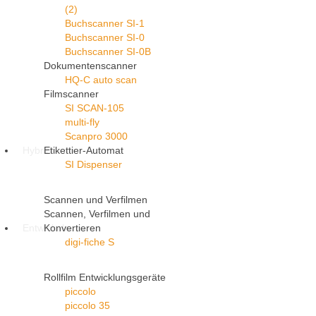
(2)
Buchscanner SI-1
Buchscanner SI-0
Buchscanner SI-0B
Dokumentenscanner
HQ-C auto scan
Filmscanner
SI SCAN-105
multi-fly
Scanpro 3000
Hybrid
Etikettier-Automat
SI Dispenser
Scannen und Verfilmen
Scannen, Verfilmen und
Entwickeln
Konvertieren
digi-fiche S
Rollfilm Entwicklungsgeräte
piccolo
piccolo 35