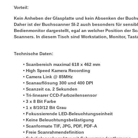
Vorteil:
Kein Anheben der Glasplatte und kein Absenken der Buchw
Daher ist der Buchscanner SI-2 auch besonders für sensib
Bedienmonitor dargestellt, egal an welcher Position der S
Scanners. In diesem Tisch sind Workstation, Monitor,
Tast
Technische Daten:
• Scanbereich maximal 618 x 462 mm
• High Speed Kamera Recording
• Camera Link @ 85MHz
• Scanauflösung 300 und 400 DPI
• Scanzeit ca. 2 Sekunden
• Tri-linearer CCD-Farbzeilensensor
• 3 x 8 Bit Farbe
• 1 x 8/10/12 Bit Grau
• Fokussierende LED-Beleuchtungseinheit
• Keine Beleuchtungsbelästigung
• Scanformate TIF, JPG, PDF, PDF-A
• Freie Scanrahmendefinition