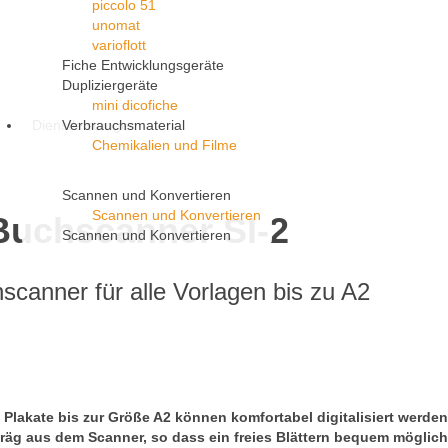
piccolo 51
unomat
varioflott
Fiche Entwicklungsgeräte
Dupliziergeräte
mini dicofiche
Dienstleistungen
Verbrauchsmaterial
Chemikalien und Filme
Scannen und Konvertieren
Scannen und Konvertieren
Buchscanner SI-2
Scannen und Konvertieren
scanner für alle Vorlagen bis zu A2
 Plakate bis zur Größe A2 können komfortabel
digitalisiert werde
hräg aus dem Scanner, so dass ein
freies Blättern bequem möglich 