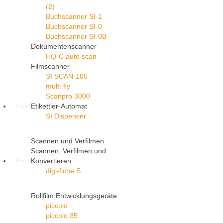
(2)
Buchscanner SI-1
Buchscanner SI-0
Buchscanner SI-0B
Dokumentenscanner
HQ-C auto scan
Filmscanner
SI SCAN-105
multi-fly
Scanpro 3000
Hybrid
Etikettier-Automat
SI Dispenser
Scannen und Verfilmen
Scannen, Verfilmen und
Entwickeln
Konvertieren
digi-fiche S
Rollfilm Entwicklungsgeräte
piccolo
piccolo 35