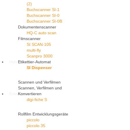
(2)
Buchscanner SI-1
Buchscanner SI-0
Buchscanner SI-0B
Dokumentenscanner
HQ-C auto scan
Filmscanner
SI SCAN-105
multi-fly
Scanpro 3000
Hybrid
Etikettier-Automat
SI Dispenser
Scannen und Verfilmen
Scannen, Verfilmen und
Entwickeln
Konvertieren
digi-fiche S
Rollfilm Entwicklungsgeräte
piccolo
piccolo 35